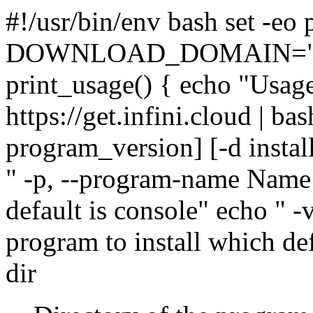
#!/usr/bin/env bash set -eo 
DOWNLOAD_DOMAIN="https:
print_usage() { echo "Usage
https://get.infini.cloud | b
program_version] [-d instal
" -p, --program-name
Name 
default is console" echo " -
program to install which defa
dir